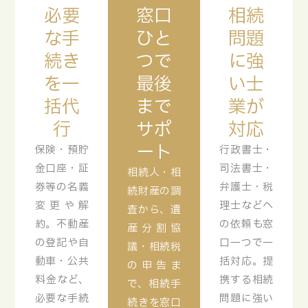
必要
窓口
相続
な手
ひと
問題
続き
つで
に強
を一
最後
い士
括代
まで
業が
行
サポ
対応
ート
保険・預貯
行政書士・
金口座・証
司法書士・
相続人・相
券等の名義
弁護士・税
続財産の調
変更や解
理士などへ
査から、遺
約。不動産
の依頼も窓
産分割協
の登記や自
口一つで一
議・相続税
動車・公共
括対応。提
の申告ま
料金など、
携する相続
で、相続手
必要な手続
問題に強い
続きを窓口