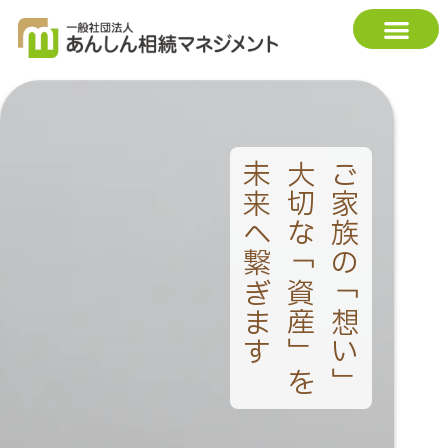
内
容
を
ス
キ
ッ
未来へ繋ぎます
大切な「資産」を
ご家族の「想い」
プ